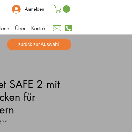
Anmelden
lerie
Über
Kontakt
zurück zur Auswahl
et SAFE 2 mit
cken für
ern
2-**