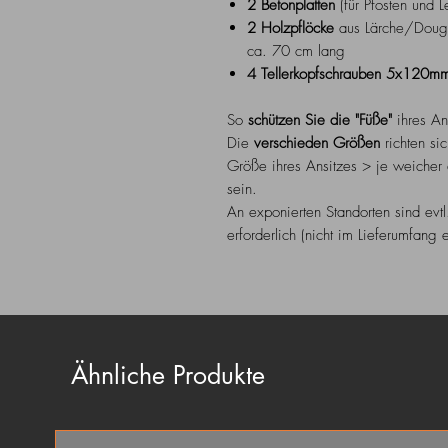
2 Betonplatten
(für Pfosten und Le
2 Holzpflöcke
aus Lärche/Dougl
ca. 70 cm lang
4 Tellerkopfschrauben 5x120
So
schützen Sie die "Füße"
ihres An
Die
verschieden Größen
richten s
Größe ihres Ansitzes > je weicher 
sein.
An exponierten Standorten sind evt
erforderlich (nicht im Lieferumfang e
Ähnliche Produkte