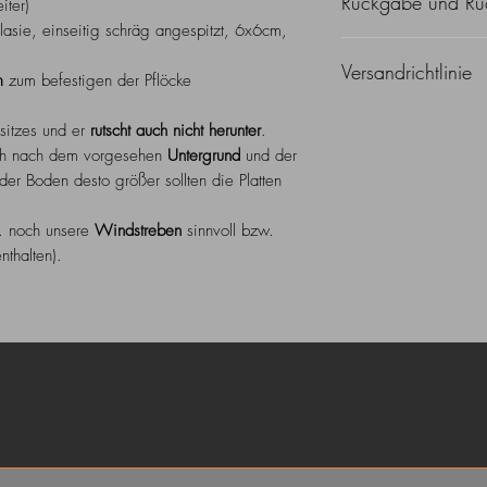
Rückgabe und Rüc
Versand: siehe Versand
iter)
asie, einseitig schräg angespitzt, 6x6cm,
Wir fertigen unsere P
Versandrichtlinie
größten Wert auf Qua
mm
zum befestigen der Pflöcke
nicht in Ordnung sein
Aufgrund der Abmessu
können das Produkt p
sitzes und er
rutscht auch nicht herunter
.
schwierig, aber grund
ich nach dem vorgesehen
Untergrund
und der
Bitte kontaktieren Si
der Boden desto größer sollten die Platten
wünschen, Sie erhalt
Bei entsprechender S
l. noch unsere
Windstreben
sinnvoll bzw.
kostengünstig selbst a
nthalten).