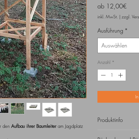
Sale-
ab
12,00€
Preis
inkl. MwSt.
|
zzgl. Ver
Ausführung
*
Auswählen
Anzahl
*
I
Produktinfo
r den
Aufbau ihrer Baumleiter
am Jagdplatz
Alle Preise inklusive