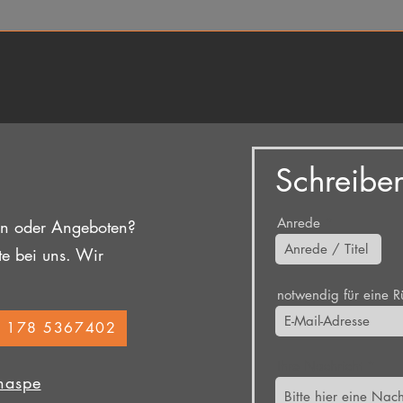
Schreiben
Anrede
en oder Angeboten?
te bei uns.
Wir
notwendig für eine 
 178 5367402
Ihre Nachricht
naspe